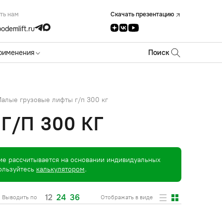
ть нам
Скачать презентацию
odemlift.ru
рименения
Поиск
алые грузовые лифты г/п 300 кг
/П 300 КГ
ие рассчитывается на основании индивидуальных
пользуйтесь
калькулятором
.
12
24
36
Выводить по
Отображать в виде