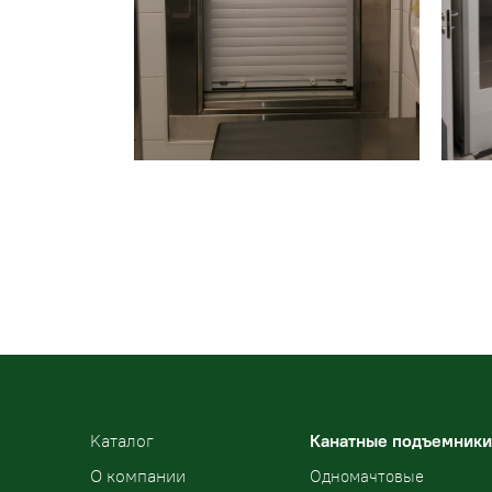
Kаталог
Канатные подъемники
О компании
Одномачтовые