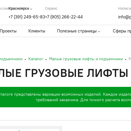
оссии
Красноярск
Cервис
Написа
+7 (391) 249-65-83
+7 (905) 266-22-44
info@p
Проекты
Клиенты
Полезные страницы
Сферы п
 подъемники
Каталог
Малые грузовые лифты и подъемники
М
ЛЫЕ ГРУЗОВЫЕ ЛИФТЫ Г
аталоге представлены вариации возможных изделий. Каждое издел
требований заказчика. Для точного расчета вос