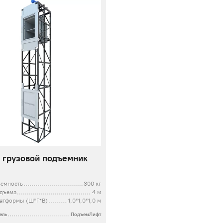
 грузовой подъемник
ъемность
300 кг
одъема
4 м
атформы (Ш*Г*В)
1,0*1,0*1,0 м
ель
ПодъемЛифт