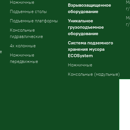
Ножничные
М
Взрывозащищенное
г/
оборудование
Подъемные столы
М
Уникальное
Подъемные платформы
г/
грузоподъемное
Консольные
оборудование
гидравлические
Система подземного
4х колонные
хранения мусора
е
Ножничные
ECOSystem
передвижные
Ножничные
Консольные (модульные)