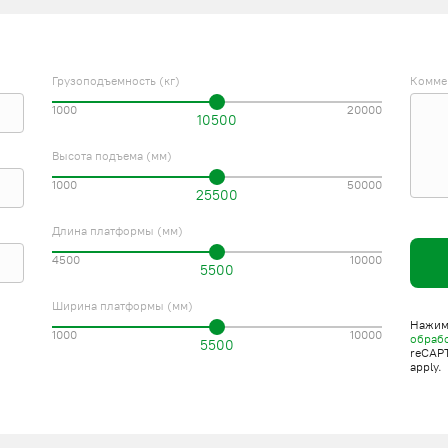
Грузоподъемность (кг)
Комме
1000
20000
10500
Высота подъема (мм)
1000
50000
25500
Длина платформы (мм)
4500
10000
5500
Ширина платформы (мм)
Нажима
1000
10000
обраб
5500
reCAP
apply.