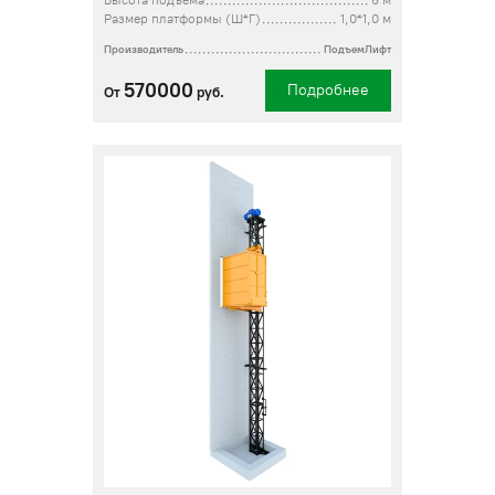
Высота подъема
6 м
Размер платформы (Ш*Г)
1,0*1,0 м
Производитель
ПодъемЛифт
570000
Подробнее
От
руб.