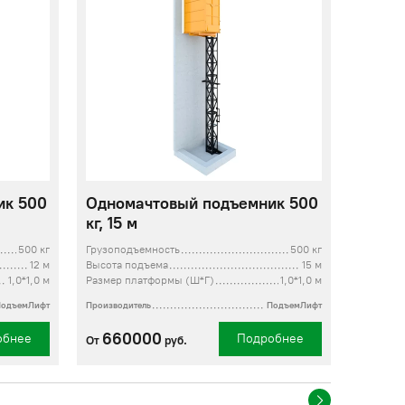
ик 500
Одномачтовый подъемник 500
кг, 15 м
500 кг
Грузоподъемность
500 кг
12 м
Высота подъема
15 м
1,0*1,0 м
Размер платформы (Ш*Г)
1,0*1,0 м
ПодъемЛифт
Производитель
ПодъемЛифт
660000
обнее
Подробнее
От
руб.