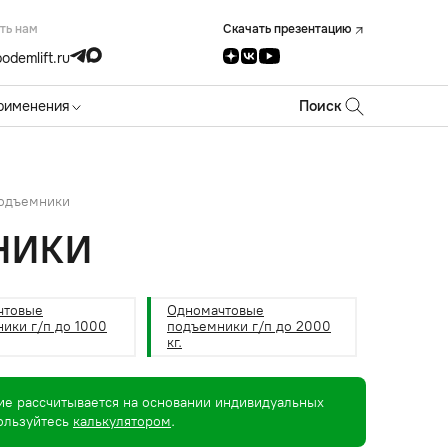
ть нам
Скачать презентацию
odemlift.ru
рименения
Поиск
одъемники
НИКИ
чтовые
Одномачтовые
ики г/п до 1000
подъемники г/п до 2000
кг.
ие рассчитывается на основании индивидуальных
пользуйтесь
калькулятором
.