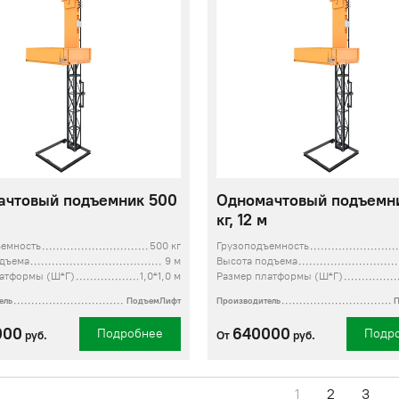
ачтовый подъемник 500
Одномачтовый подъемн
кг, 12 м
ъемность
500 кг
Грузоподъемность
одъема
9 м
Высота подъема
латформы (Ш*Г)
1,0*1,0 м
Размер платформы (Ш*Г)
ель
ПодъемЛифт
Производитель
000
640000
Подробнее
Подр
руб.
От
руб.
1
2
3