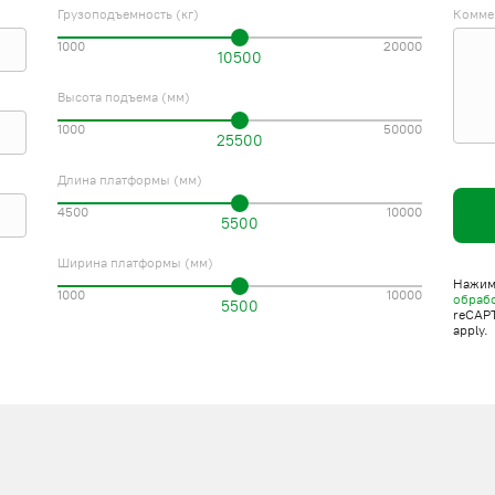
Грузоподъемность (кг)
Комме
1000
20000
10500
Высота подъема (мм)
1000
50000
25500
Длина платформы (мм)
4500
10000
5500
Ширина платформы (мм)
Нажима
1000
10000
обраб
5500
reCAP
apply.