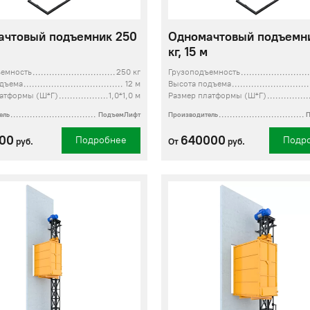
ачтовый подъемник 250
Одномачтовый подъемн
кг, 15 м
ъемность
250 кг
Грузоподъемность
одъема
12 м
Высота подъема
латформы (Ш*Г)
1,0*1,0 м
Размер платформы (Ш*Г)
ель
ПодъемЛифт
Производитель
00
640000
Подробнее
Подр
руб.
От
руб.