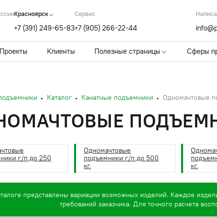
оссии
Красноярск
Cервис
Написа
+7 (391) 249-65-83
+7 (905) 266-22-44
info@p
Проекты
Клиенты
Полезные страницы
Сферы п
 подъемники
Каталог
Канатные подъемники
Одномачтовые п
НОМАЧТОВЫЕ ПОДЪЕМ
ачтовые
Одномачтовые
Однома
ники г/п до 250
подъемники г/п до 500
подъемн
кг.
кг.
аталоге представлены вариации возможных изделий. Каждое издел
требований заказчика. Для точного расчета вос