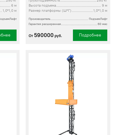
250 кг
Грузоподъемность
250 кг
6 м
Высота подъема
9 м
1,0*1,0 м
Размер платформы (Ш*Г)
1,0*1,0 м
ПодъемЛифт
Производитель
ПодъемЛифт
Гарантия расширенная
60 мес
590000
обнее
Подробнее
От
руб.