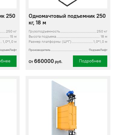
ик 250
Одномачтовый подъемник 250
кг, 18 м
250 кг
Грузоподъемность
250 кг
15 м
Высота подъема
18 м
1,0*1,0 м
Размер платформы (Ш*Г)
1,0*1,0 м
ПодъемЛифт
Производитель
ПодъемЛифт
660000
обнее
Подробнее
От
руб.