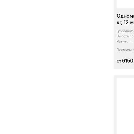
Одном
кг, 12 м
Грузопод
Высота п
Размер п
Производит
6150
От