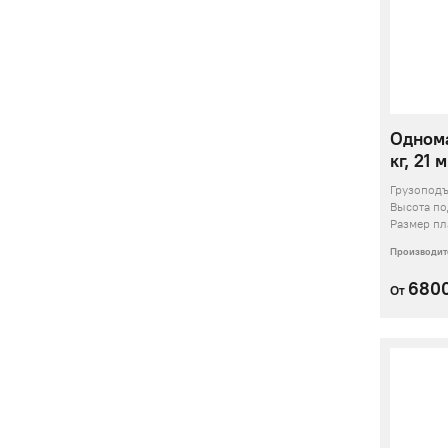
Одном
кг, 21 м
Грузопод
Высота п
Размер п
Производит
680
От