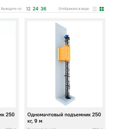
12
24
36
Выводить по
Отображать в виде
ик 250
Одномачтовый подъемник 250
кг, 9 м