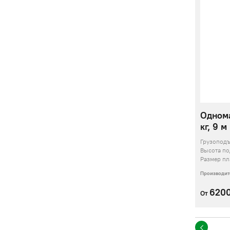
Одном
кг, 9 м
Грузопод
Высота п
Размер п
Производит
620
От