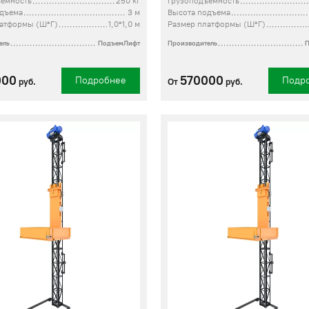
ъемность
250 кг
Грузоподъемность
одъема
3 м
Высота подъема
латформы (Ш*Г)
1,0*1,0 м
Размер платформы (Ш*Г)
ель
ПодъемЛифт
Производитель
000
570000
Подробнее
Подр
руб.
От
руб.