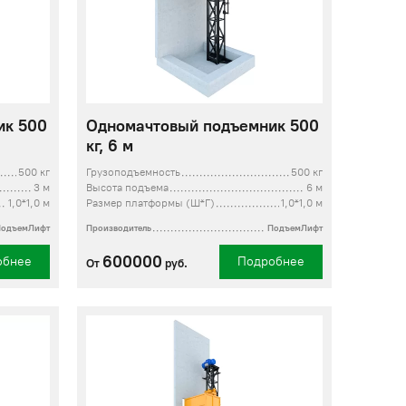
ик 500
Одномачтовый подъемник 500
кг, 6 м
500 кг
Грузоподъемность
500 кг
3 м
Высота подъема
6 м
1,0*1,0 м
Размер платформы (Ш*Г)
1,0*1,0 м
ПодъемЛифт
Производитель
ПодъемЛифт
600000
обнее
Подробнее
От
руб.