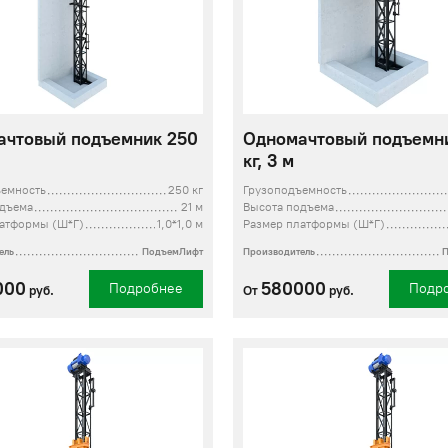
ачтовый подъемник 250
Одномачтовый подъемн
кг, 3 м
ъемность
250 кг
Грузоподъемность
одъема
21 м
Высота подъема
латформы (Ш*Г)
1,0*1,0 м
Размер платформы (Ш*Г)
ель
ПодъемЛифт
Производитель
000
580000
Подробнее
Подр
руб.
От
руб.