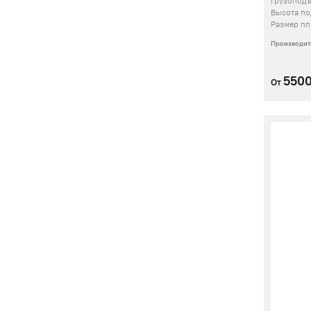
Грузопод
Высота п
Размер п
Производит
550
От