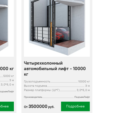
Четырехколонный
000 кг
автомобильный лифт - 10000
кг
5000 кг
3 м
Грузоподъемность
10000 кг
3,0*6,0 м
Высота подъема
3 м
Размер платформы (Ш*Г)
3,0*6,0 м
ПодъемЛифт
Производитель
ПодъемЛифт
3500000
обнее
Подробнее
От
руб.