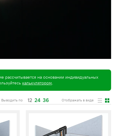
ие рассчитывается на основании индивидуальных
пользуйтесь
калькулятором
.
12
24
36
Выводить по
Отображать в виде