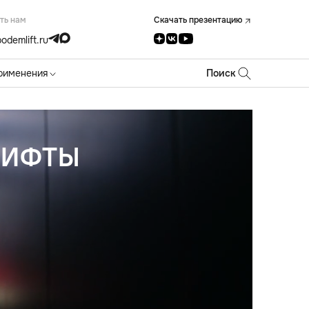
ть нам
Скачать презентацию
odemlift.ru
рименения
Поиск
ЛИФТЫ