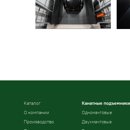
Kаталог
Канатные подъемники
О компании
Одномачтовые
Производство
Двухмачтовые