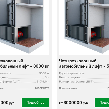
ехколонный
Четырехколонный
бильный лифт - 3000 кг
автомобильный лифт - 5
ъемность
3000 кг
Грузоподъемность
одъема
3 м
Высота подъема
латформы (Ш*Г)
3,0*6,0 м
Размер платформы (Ш*Г)
ель
PODEMLIFT®
Производитель
0000
3000000
Подробнее
Подр
руб.
От
руб.