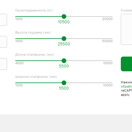
Грузоподъемность (кг)
Комме
1000
20000
10500
Высота подъема (мм)
1000
50000
25500
Длина платформы (мм)
4500
10000
5500
Ширина платформы (мм)
Нажима
1000
10000
обраб
5500
reCAP
apply.