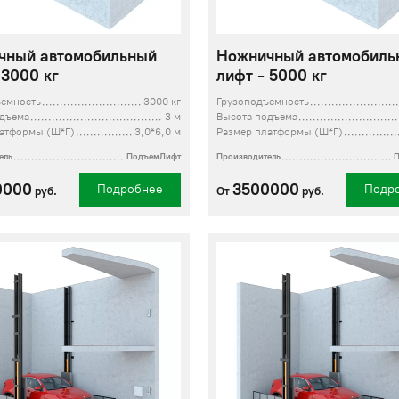
чный автомобильный
Ножничный автомобиль
 3000 кг
лифт - 5000 кг
ъемность
3000 кг
Грузоподъемность
одъема
3 м
Высота подъема
латформы (Ш*Г)
3,0*6,0 м
Размер платформы (Ш*Г)
ель
ПодъемЛифт
Производитель
0000
3500000
Подробнее
Подр
руб.
От
руб.