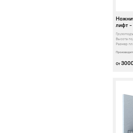
Ножни
лифт -
Грузопод
Высота п
Размер п
Производит
300
От