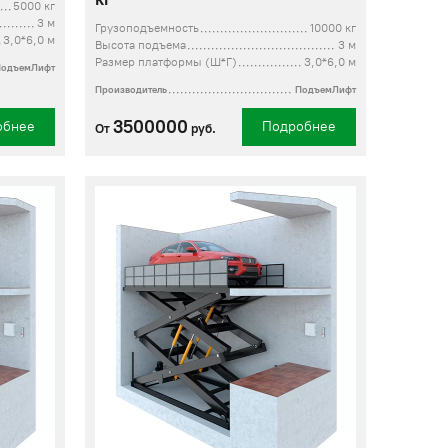
5000 кг
3 м
Грузоподъемность
10000 кг
3,0*6,0 м
Высота подъема
3 м
Размер платформы (Ш*Г)
3,0*6,0 м
ПодъемЛифт
Производитель
ПодъемЛифт
3500000
обнее
Подробнее
От
руб.