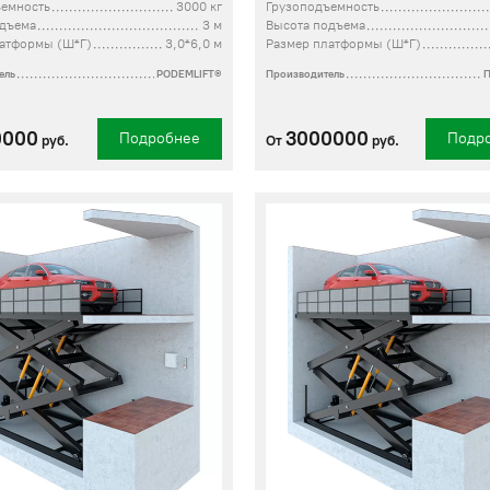
ъемность
3000 кг
Грузоподъемность
одъема
3 м
Высота подъема
латформы (Ш*Г)
3,0*6,0 м
Размер платформы (Ш*Г)
ель
PODEMLIFT®
Производитель
0000
3000000
Подробнее
Подр
руб.
От
руб.