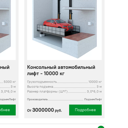
ьный
Консольный автомобильный
лифт - 10000 кг
5000 кг
Грузоподъемность
10000 кг
3 м
Высота подъема
3 м
3,0*6,0 м
Размер платформы (Ш*Г)
3,0*6,0 м
ПодъемЛифт
Производитель
ПодъемЛифт
3000000
обнее
Подробнее
От
руб.