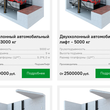
олонный автомобильный
Двухколонный автомоб
 3000 кг
лифт - 5000 кг
ъемность
3000 кг
Грузоподъемность
одъема
3 м
Высота подъема
латформы (Ш*Г)
3,0*6,0 м
Размер платформы (Ш*Г)
ель
ПодъемЛифт
Производитель
0000
2500000
Подробнее
Подр
руб.
От
руб.