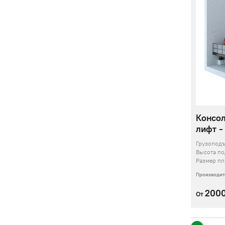
Консо
лифт -
Грузопод
Высота п
Размер п
Производит
200
От