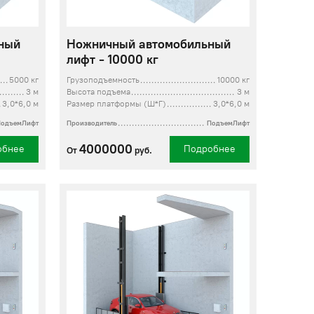
ный
Ножничный автомобильный
лифт - 10000 кг
5000 кг
Грузоподъемность
10000 кг
3 м
Высота подъема
3 м
3,0*6,0 м
Размер платформы (Ш*Г)
3,0*6,0 м
ПодъемЛифт
Производитель
ПодъемЛифт
4000000
обнее
Подробнее
От
руб.