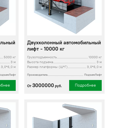
ильный
Двухколонный автомобильный
лифт - 10000 кг
5000 кг
Грузоподъемность
10000 кг
3 м
Высота подъема
3 м
3,0*6,0 м
Размер платформы (Ш*Г)
3,0*6,0 м
ПодъемЛифт
Производитель
ПодъемЛифт
3000000
обнее
Подробнее
От
руб.