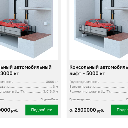
льный автомобильный
Консольный автомобил
 3000 кг
лифт - 5000 кг
ъемность
3000 кг
Грузоподъемность
одъема
3 м
Высота подъема
латформы (Ш*Г)
3,0*6,0 м
Размер платформы (Ш*Г)
ель
ПодъемЛифт
Производитель
0000
2500000
Подробнее
Подр
руб.
От
руб.