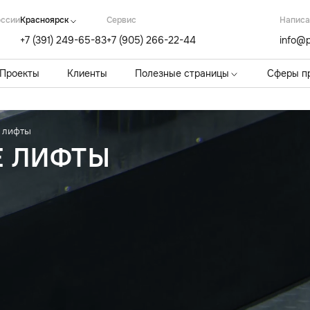
оссии
Красноярск
Cервис
Написа
+7 (391) 249-65-83
+7 (905) 266-22-44
info@p
Проекты
Клиенты
Полезные страницы
Сферы п
 лифты
Е ЛИФТЫ