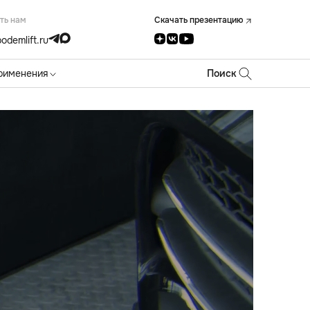
ть нам
Скачать презентацию
odemlift.ru
рименения
Поиск