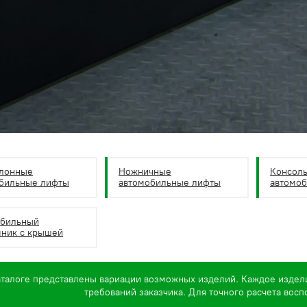
лонные
Ножничные
Консол
бильные лифты
автомобильные лифты
автомо
обильный
ник с крышей
аталоге представлены вариации возможных изделий. Каждое издел
требований заказчика. Для точного расчета вос