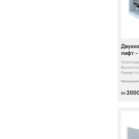
Двухк
лифт -
Грузопод
Высота п
Размер п
Производит
200
От