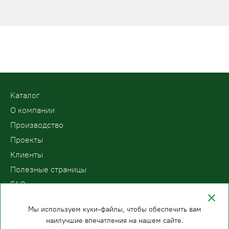
Kаталог
О компании
Производство
Проекты
Клиенты
Полезные страницы
FAQ
Контакты
Мы используем куки-файлы, чтобы обеспечить вам
наилучшие впечатления на нашем сайте.
ООО «ПодъемЛифт»
Бесплатный звонок по России